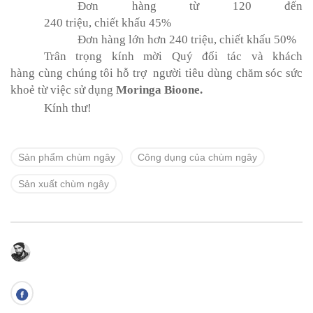
Đơn
hàng từ 120 đến
240
triệu
,
chiết
khấu
45
%
Đơn
hàng lớn hơn 240
triệu
,
chiết
khấu
50
%
Trân trọng kính mời Quý
đối
tác và khách
hàng
cùng chúng tôi hỗ
trợ
người tiêu dùng chăm sóc sức
khoẻ từ việc
s
ử dụng
Moringa
Bioone
.
Kính
thư
!
Sản phẩm chùm ngây
Công dụng của chùm ngây
Sản xuất chùm ngây