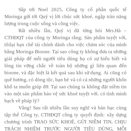
Sắp tới Noel 2025, Công ty cổ phần quốc tế
Moringa gửi tới Quý vị lời chúc sức khoẻ, ngập tràn năng
lượng trong cuộc sống và công việc.
Rất
nhiều lần, Quý vị
đã từng hỏi Mrs
.
Hà
–
CTHĐQT của công ty Moringa rằng
; Sản phẩm tuyệt vờ
i
,
tôi
lại hạn chế tài chính dành
cho việc
chăm sóc
của mình
bằng
Moringa Bioone
. Tại sao
c
ông
ty
không đưa ra những
giải pháp để mỗi người tiêu
dùng
họ có sự hiểu biết và
lòng tin vững chắc về toàn bộ những gì liên quan đến
bioone
,
và
đặc biệt là kết quả sau
khi sử dụng.
Ai cũng có
quê hương, có dòng tộc, bạn bè và có cả những người khốn
khổ ta muốn giúp
đỡ
. Tại
sao chúng ta không đặt niềm tin
vào một sản phẩm bảo vệ sức khoẻ tuyệt vời
.
có
tính minh
bạch về pháp lý?
Vâng! Sau
rất nhiều lần suy nghĩ và bàn bạc cùng
tập thể Công ty, CTHĐQT công ty quyết định:
xây dựng
chương trình TRAO SỨC
KHOẺ, GỬI
NIỀM TIN, CHỊU
TRÁCH NHIỆM TRƯỚC NGƯỜI
TIÊU DÙNG
, MỖI