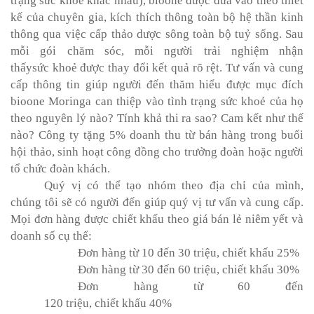
trạng sức khoẻ khác nhau), bioone được
đưa vào theo thiết
kế của chuyên gia, kích thích thông toàn bộ hệ thần kinh
thông qua việc cấp thảo dược sông toàn bộ tuỷ sống. Sau
mỗi gói chăm sóc, mỗi người trải nghiệm nhận
thấysức
khoẻ được thay đổi
kết quả rõ rệt.
T
ư vấn và cung
cấp thông tin giúp người đến thăm hiểu được mục đích
bioone
M
oringa can thiệp vào tình trạng sức khoẻ của họ
theo nguyên lý nào? Tính khả thi ra sao? Cam kết như thế
nào?
Công ty tặng 5% doanh thu từ bán hàng trong buổi
hội thảo, sinh hoạt công đồng cho trưởng đoàn hoặc người
tổ chức đoàn khách.
Quý vị có thể tạo nhóm theo địa chỉ của mình,
chúng tôi sẽ c
ó
người đến giúp quý vị tư vấn và cung cấp.
Mọi
đơn hàng được chiết khấu theo giá bán lẻ niêm yết và
doanh số cụ thể:
Đơn
hàng từ 10 đến
30 triệu
,
chiết
khấu
25%
Đơn
hàng từ 30 đến 6
0 triệu
,
chiết
khấu
30
%
Đơn
hàng từ 60 đến
120
triệu
,
chiết
khấu
40
%