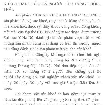
KHÁCH HÀNG ĐỀU LÀ NGƯỜI TIÊU DÙNG THÔNG
THÁI.
Sản phẩm MORINGA PRO+ MORINGA BIOONE là
sản phẩm bảo vệ sức khoẻ, được ra đời bằng tâm huyết của
nhà khoa hoc, dược sỹ, thầy thuốc cùng sự lao đông không
mệt mỏi của tập thể CBCNV công ty Moringa, được trường
Đại học Y Hà Nội đánh giá là sản phẩm vượt trội so với
những sản phẩm cùng loại đang có trên thị trường, người
tiêu dùng đánh giá là sản phẩm tuệt vời cho sức khoẻ.
Hàng
tuần,
C
ông ty Moringa
sẽ
tổ chức
hội nghị
khách hàng,
sinh hoạt cộng đồng tại
262 đường Ỷ La,
phường Dương Nội, Hà Nội. N
ơi đón
tiếp mọi đoàn đến
thăm với số lượng từ
2 người đến
không
quá
30
người.
Xây
dưng gói trải nghiệm chăm sóc sức khoẻ
10
ngày
,
20 ngày
,
30 ngày với mức giá 3 triệu, 5,8 tri
ệ
u, 8,4
triệu
.
Gói
chăm sóc sức khoẻ sẽ bao gồm:
sục thuỷ trị
liệu, tác động cơ lý lên vùng trọng yếu (tuỳ theo từng tình